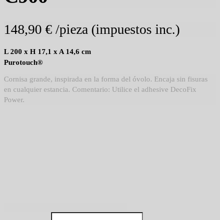
148,90
€
/pieza (impuestos inc.)
L 200 x H 17,1 x A 14,6 cm
Purotouch®
Cornisa grande, inspirada en la forma del óvolo. Encaja sin fisuras
en cualquier estancia. Comentario: Utilice el adhesive DecoFix
Power.