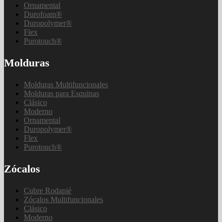
Ornamental
Durofoam®
Duropolymer®
Flex
Purotouch®
Molduras
Molduras Multifuncionales
Molduras para Esquinas
Clásico
Moderno
Ornamental
Duropolymer®
Flex
Purotouch®
Zócalos
Cubre Rodapié
Zócalos Multifuncionales
Clásico
Moderno