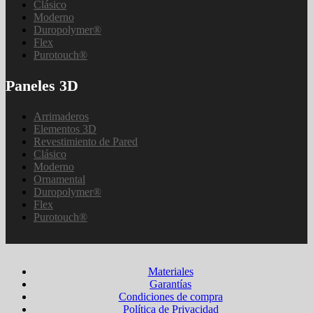
Clásico
Moderno
Duropolymer®
Flex
Purotouch®
Paneles 3D
Arrimaderos
Elementos 3D
Revestimiento de Pared
Clásico
Moderno
Ornamental
Duropolymer®
Flex
Purotouch®
Materiales
Garantías
Condiciones de compra
Política de Privacidad