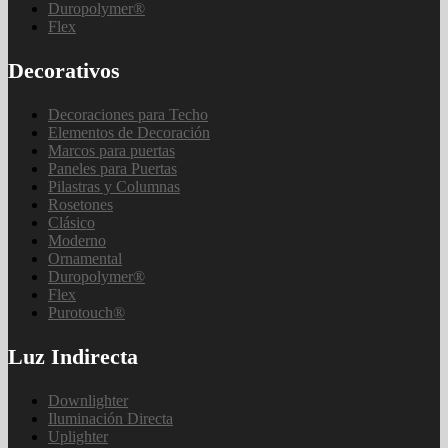
Duropolymer®
Flex
Decorativos
Decoraciones para Techo
Elementos de Decoración
Marcos para puertas
Paneles para Puertas
Pilastras y Columnas
Rosetones
Clásico
Moderno
Ornamental
Duropolymer®
Flex
Purotouch®
Luz Indirecta
Downlighter
Iluminación Directa
Uplighter