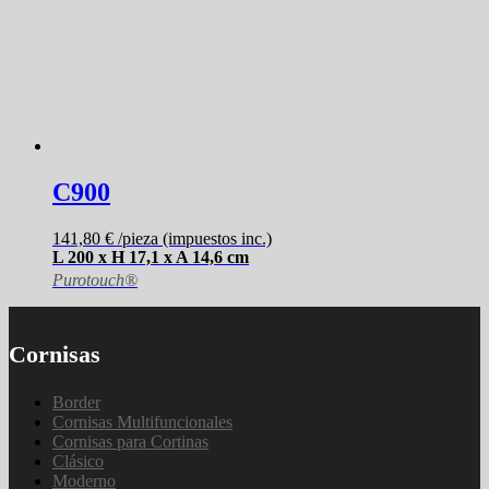
C900
141,80
€
/pieza (impuestos inc.)
L 200 x H 17,1 x A 14,6 cm
Purotouch®
Cornisas
Border
Cornisas Multifuncionales
Cornisas para Cortinas
Clásico
Moderno