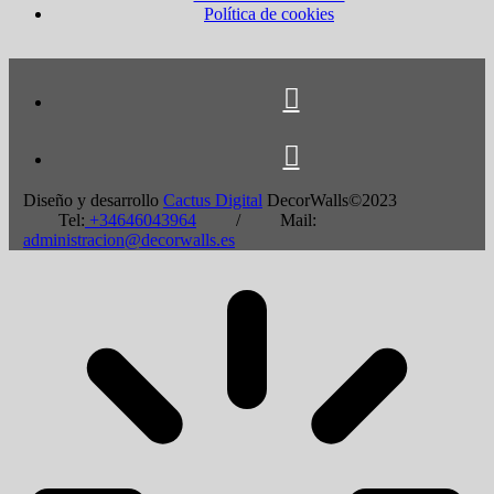
Política de cookies
Diseño y desarrollo
Cactus Digital
DecorWalls©2023
Tel:
+34646043964
/ Mail:
administracion@decorwalls.es